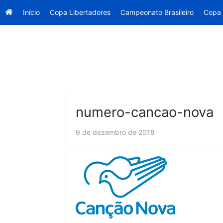
Início
Copa Libertadores
Campeonato Brasileiro
Copa 
Skip
to
content
numero-cancao-nova
9 de dezembro de 2018