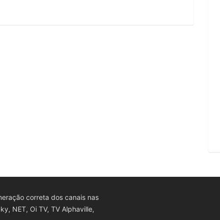
eração correta dos canais nas
y, NET, Oi TV, TV Alphaville,