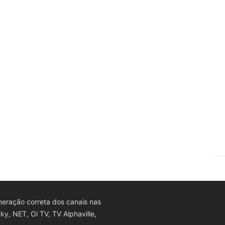
eração correta dos canais nas
y, NET, Oi TV, TV Alphaville,