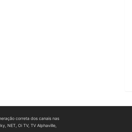
eração correta dos canais nas
y, NET, Oi TV, TV Alphaville,