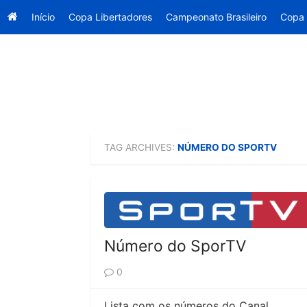
Início
Copa Libertadores
Campeonato Brasileiro
Copa 
Skip
to
content
TAG ARCHIVES:
NÚMERO DO SPORTV
Número do SporTV
0
Lista com os números do Canal