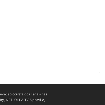
eração correta dos canais nas
y, NET, Oi TV, TV Alphaville,