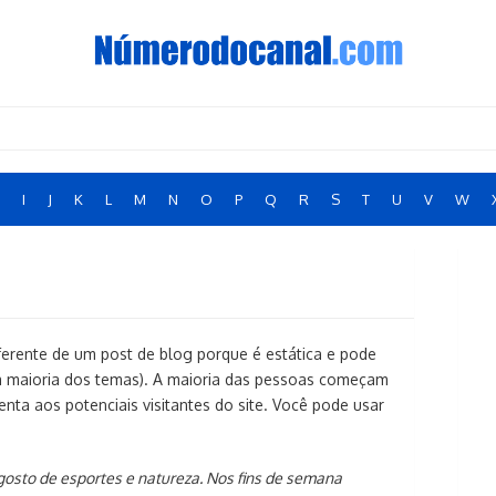
I
J
K
L
M
N
O
P
Q
R
S
T
U
V
W
ferente de um post de blog porque é estática e pode
 maioria dos temas). A maioria das pessoas começam
nta aos potenciais visitantes do site. Você pode usar
gosto de esportes e natureza. Nos fins de semana