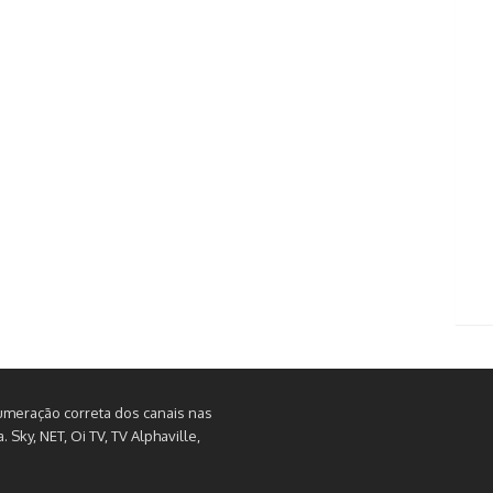
umeração correta dos canais nas
Sky, NET, Oi TV, TV Alphaville,