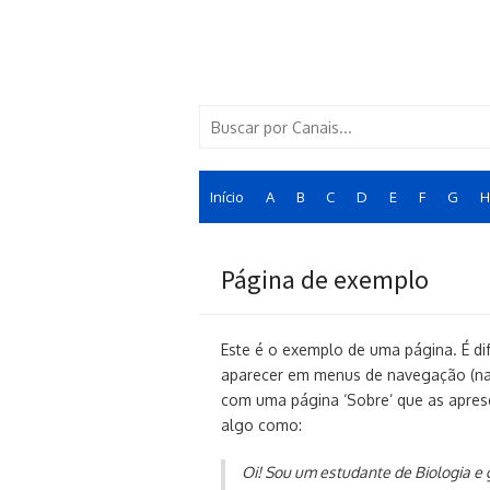
Skip
to
content
Search
for:
Início
A
B
C
D
E
F
G
H
Página de exemplo
Este é o exemplo de uma página. É di
aparecer em menus de navegação (na
com uma página ‘Sobre’ que as aprese
algo como:
Oi! Sou um estudante de Biologia e 