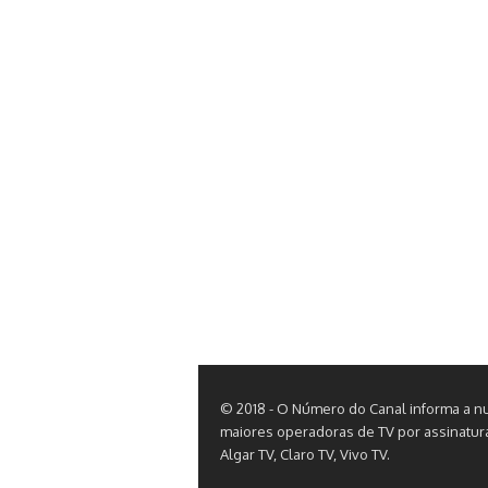
© 2018 - O Número do Canal informa a n
maiores operadoras de TV por assinatura. 
Algar TV, Claro TV, Vivo TV.